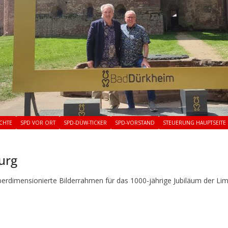
CHTE
SPD VOR ORT
SPD-DÜW-TICKER
SPD-VORSTAND
STEUERUNG HAUPTSEITE
urg
dimensionierte Bilderrahmen für das 1000-jährige Jubiläum der Lim
T
ei