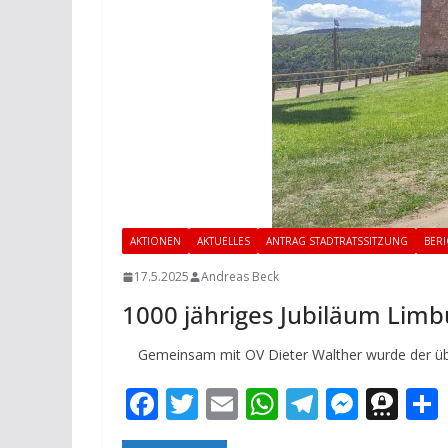
AKTIONEN
AKTUELLES
ANTRAG STADTRATSSITZUNG
BERI
17.5.2025
Andreas Beck
1000 jähriges Jubiläum Limb
Gemeinsam mit OV Dieter Walther wurde der über
F
T
E
W
T
M
T
ac
w
m
h
el
e
h