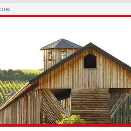
m begrüßt neue Mitglieder und ehrt
ossen
itioneller SPD-Stammtisch auf der Trifter
 bei der Kerwe in Seebach
 auf der Kerwe Grethen-Hausen
im: Zuhören statt nur Wahlkampf