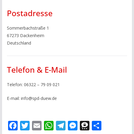
Postadresse
Sommerbachstraße 1
67273 Dackenheim
Deutschland
Telefon & E-Mail
Telefon: 06322 – 79 09 021
E-mail: info@spd-duew.de
F
T
E
W
T
M
T
T