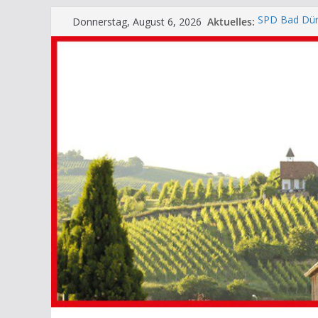
Zum
Aktuelles:
SPD Bad Dürk
Donnerstag, August 6, 2026
Inhalt
langjährige 
Ein schöner t
springen
Kerwe!
SPD-Stammti
SPD-Stammti
SPD Bad Dür