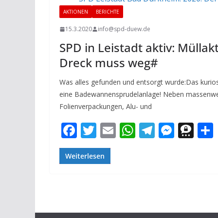
o
p
m
g
a
AKTIONEN
BERICHTE
k
p
er
15.3.2020
info@spd-duew.de
SPD in Leistadt aktiv: Mülla
Dreck muss weg#
Was alles gefunden und entsorgt wurde:Das kurio
eine Badewannensprudelanlage! Neben massenweis
Folienverpackungen, Alu- und
F
T
E
W
T
M
T
ac
w
m
h
el
e
h
e
itt
ai
at
e
ss
re
Weiterlesen
b
er
l
s
gr
e
e
o
A
a
n
m
o
p
m
g
a