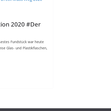
ktion 2020 #Der
sestes Fundstück war heute
e Glas- und Plastikflaschen,
T
ei
le
n