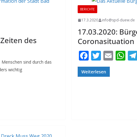
BERICHTE
17.3.2020
info@spd-duew.de
17.03.2020: Bürg
 Zeiten des
Coronasituation
F
T
E
W
ac
w
m
h
e Menschen sind durch das
ers wichtig
e
itt
ai
at
Weiterlesen
b
er
l
s
T
o
A
ei
o
p
le
k
p
n