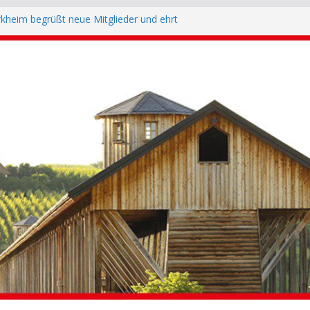
heim begrüßt neue Mitglieder und ehrt
Genossen
raditioneller SPD-Stammtisch auf der Trifter
sch bei der Kerwe in Seebach
sch auf der Kerwe Grethen-Hausen
kheim: Zuhören statt nur Wahlkampf