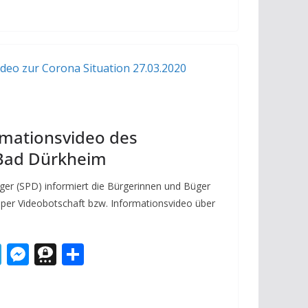
rmationsvideo des
Bad Dürkheim
ger (SPD) informiert die Bürgerinnen und Büger
per Videobotschaft bzw. Informationsvideo über
T
M
T
T
el
e
h
ei
e
ss
re
le