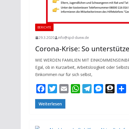
BERICHTE
29.3.2020
info@spd-duew.de
Corona-Krise: So unterstütze
WIE WERDEN FAMILIEN MIT EINKOMMENSEINB
Egal, ob in Kurzarbeit, Arbeitslosigkeit oder Selbs
Einkommen nur für sich selbst,
F
T
E
W
T
M
T
ac
w
m
h
el
e
h
e
itt
ai
at
e
ss
re
Weiterlesen
b
er
l
s
gr
e
e
o
A
a
n
m