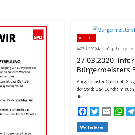
le
n
BERICHTE
27.3.2020
info@spd-duew.de
27.03.2020: Info
Bürgermeisters 
Bürgermeister Christoph Glog
der Stadt Bad Dürkheim auch 
die
F
T
E
W
ac
w
m
h
e
itt
ai
at
Weiterlesen