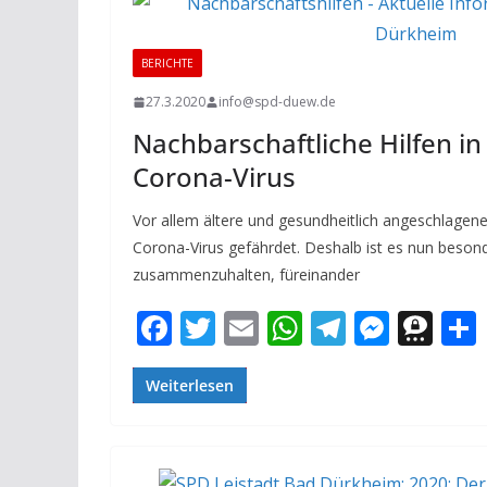
o
p
m
g
a
k
p
er
BERICHTE
27.3.2020
info@spd-duew.de
Nachbarschaftliche Hilfen in
Corona-Virus
Vor allem ältere und gesundheitlich angeschlagen
Corona-Virus gefährdet. Deshalb ist es nun besond
zusammenzuhalten, füreinander
F
T
E
W
T
M
T
ac
w
m
h
el
e
h
e
itt
ai
at
e
ss
re
Weiterlesen
b
er
l
s
gr
e
e
o
A
a
n
m