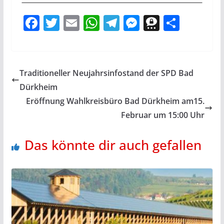
F
T
E
W
T
M
T
T
ac
w
m
h
el
e
h
ei
e
itt
ai
at
e
ss
re
le
b
er
l
s
gr
e
e
n
Traditioneller Neujahrsinfostand der SPD Bad
o
A
a
n
m
Dürkheim
o
p
m
g
a
Eröffnung Wahlkreisbüro Bad Dürkheim am15.
k
p
er
Februar um 15:00 Uhr
Das könnte dir auch gefallen